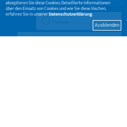
akzeptieren Sie diese Cookies. Detaillierte Informationen
über den Einsatz von Cookies und wie Sie diese löschen,
erfahren Sie in unserer
Datenschutzerklärung
.
Ausblenden
absenden
HAUPTSITZ ST.GALLEN
Egli Engineering AG
Bogenstrasse 14
9000 St.Gallen
T +41 (0)71 274 09 09